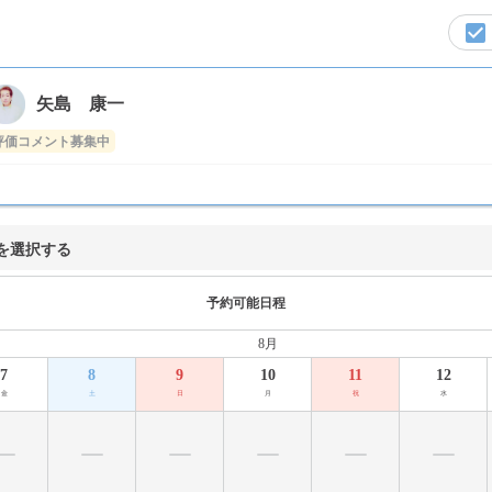
矢島 康一
評価コメント募集中
を選択する
予約可能日程
8月
7
8
9
10
11
12
金
土
日
月
祝
水