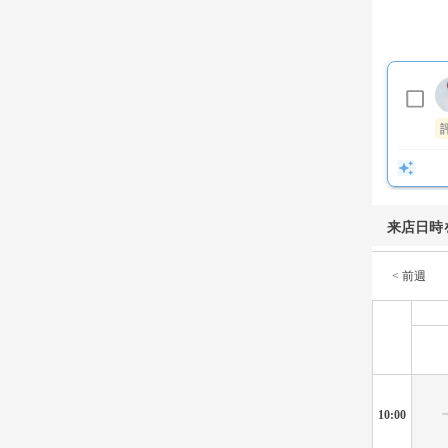
来店日時
< 前週
10:00