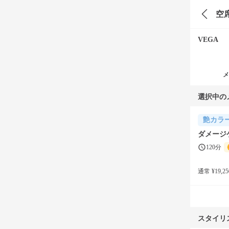
空
VEGA
メ
選択中の
艶カラ
ダメージ
120分
通常 ¥19,25
スタイリ