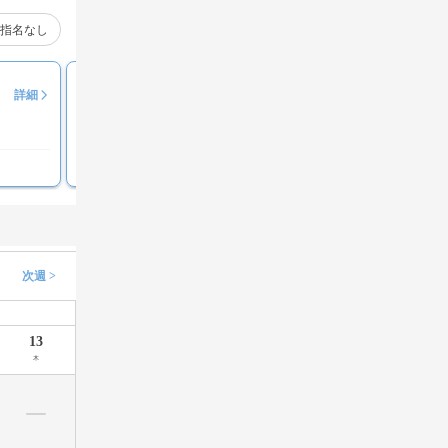
指名なし
みなみ
詳細
評価コメント募集中
次週 >
13
木