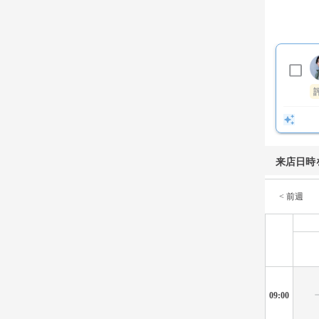
来店日時
< 前週
09:00