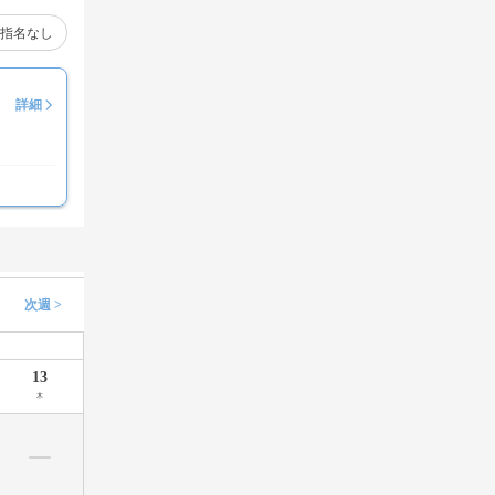
指名なし
詳細
次週 >
13
木