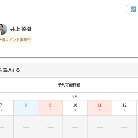
井上 菜樹
評価コメント募集中
を選択する
予約可能日程
8月
7
8
9
10
11
12
金
土
日
月
祝
水