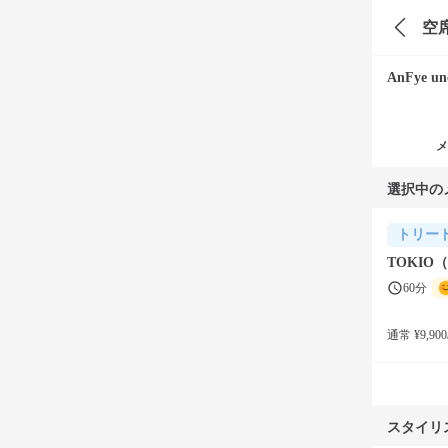
空
AnFye une
メ
選択中の
トリー
TOKI
60分
通常 ¥9,900
スタイリ