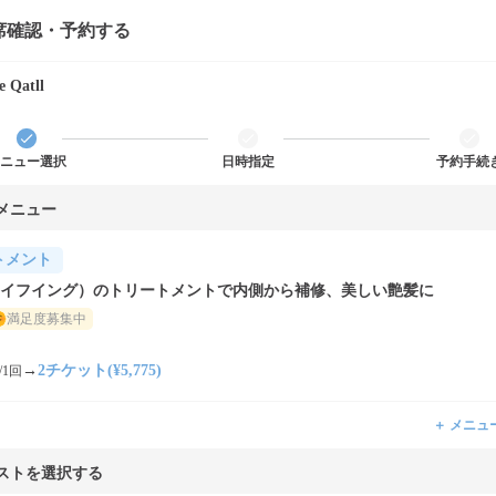
席確認・予約する
 Qatll
ニュー選択
日時指定
予約手続
メニュー
トメント
O（イフイング）のトリートメントで内側から補修、美しい艶髪に
満足度募集中
→
2チケット(¥5,775)
/1回
＋ メニュ
ストを選択する