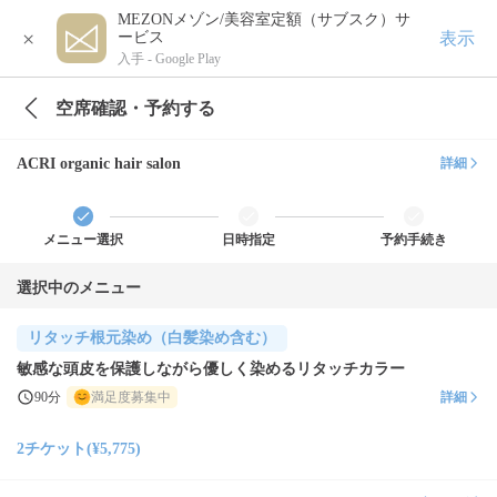
MEZONメゾン/美容室定額（サブスク）サ
×
表示
ービス
入手 -
Google Play
空席確認・予約する
ACRI organic hair salon
詳細
メニュー選択
日時指定
予約手続き
選択中のメニュー
リタッチ根元染め（白髪染め含む）
敏感な頭皮を保護しながら優しく染めるリタッチカラー
90分
満足度募集中
詳細
2チケット(¥5,775)