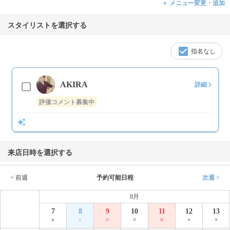
＋ メニュー変更・追加
スタイリストを選択する
指名なし
AKIRA
詳細
評価コメント募集中
来店日時を選択する
< 前週
予約可能日程
次週 >
8月
7
8
9
10
11
12
13
金
土
日
月
祝
水
木