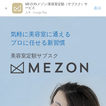
MEZONメゾン/美容室定額（サブスク）サ
×
表示
ービス
入手 -
Google Play
気軽に美容室に通える
プロに任せる新習慣
美容室定額サブスク
美容室定額サブスク