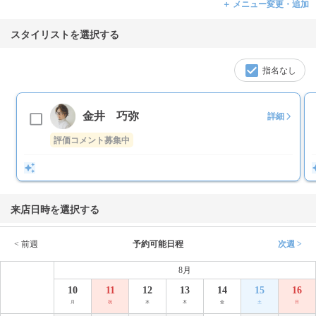
＋ メニュー変更・追加
スタイリストを選択する
指名なし
金井 巧弥
詳細
評価コメント募集中
来店日時を選択する
< 前週
予約可能日程
次週 >
8月
10
11
12
13
14
15
16
月
祝
水
木
金
土
日