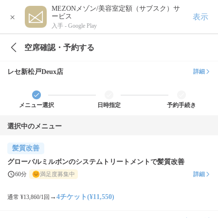
MEZONメゾン/美容室定額（サブスク）サ
×
表示
ービス
入手 -
Google Play
空席確認・予約する
レセ新松戸Deux店
詳細
メニュー選択
日時指定
予約手続き
選択中のメニュー
髪質改善
グローバルミルボンのシステムトリートメントで髪質改善
60分
満足度募集中
詳細
→
4チケット(¥11,550)
通常 ¥13,860/1回