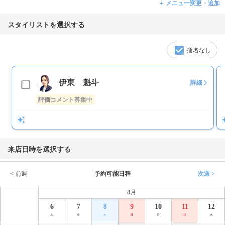
＋ メニュー変更・追加
スタイリストを選択する
指名なし
伊東 魁斗
詳細
評価コメント募集中
来店日時を選択する
< 前週
予約可能日程
次週 >
8月
6
7
8
9
10
11
12
木
金
土
日
月
祝
水