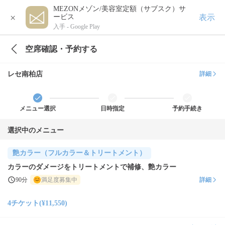
MEZONメゾン/美容室定額（サブスク）サ
×
表示
ービス
入手 -
Google Play
空席確認・予約する
レセ南柏店
詳細
メニュー選択
日時指定
予約手続き
選択中のメニュー
艶カラー（フルカラー＆トリートメント）
カラーのダメージをトリートメントで補修、艶カラー
90分
満足度募集中
詳細
4チケット(¥11,550)