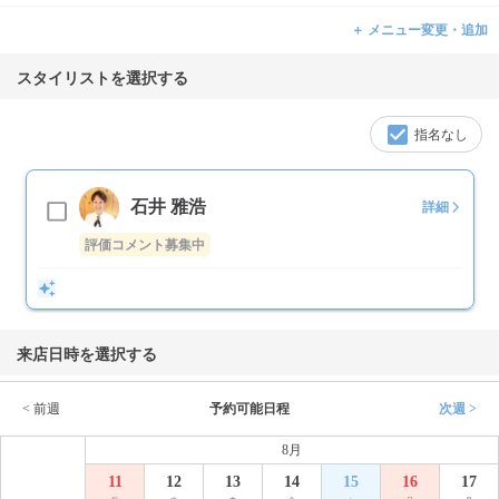
＋ メニュー変更・追加
スタイリストを選択する
指名なし
石井 雅浩
詳細
評価コメント募集中
来店日時を選択する
< 前週
予約可能日程
次週 >
8月
11
12
13
14
15
16
17