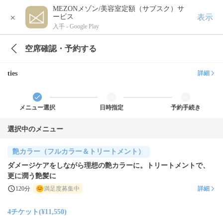
MEZONメゾン/美容室定額（サブスク）サ
×
表示
ービス
入手 -
Google Play
空席確認・予約する
ties
詳細
メニュー選択
日時指定
予約手続き
選択中のメニュー
艶カラー（フルカラー＆トリートメント）
ダメージケアをしながら理想の艶カラーに。トリートメントで、
更に潤う艶髪に
120分
満足度募集中
詳細
4チケット(¥11,550)