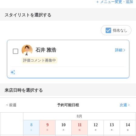
＋ メニュー変更・追加
スタイリストを選択する
指名なし
石井 雅浩
詳細
評価コメント募集中
来店日時を選択する
< 前週
予約可能日程
次週 >
8月
8
9
10
11
12
13
14
土
日
月
祝
水
木
金