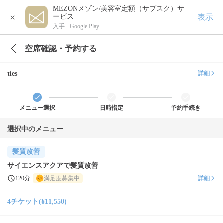
MEZONメゾン/美容室定額（サブスク）サ
×
表示
ービス
入手 -
Google Play
空席確認・予約する
ties
詳細
メニュー選択
日時指定
予約手続き
選択中のメニュー
髪質改善
サイエンスアクアで髪質改善
120分
満足度募集中
詳細
4チケット(¥11,550)