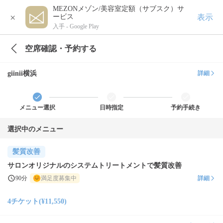
MEZONメゾン/美容室定額（サブスク）サ
×
表示
ービス
入手 -
Google Play
空席確認・予約する
giinii横浜
詳細
メニュー選択
日時指定
予約手続き
選択中のメニュー
髪質改善
サロンオリジナルのシステムトリートメントで髪質改善
90分
満足度募集中
詳細
4チケット(¥11,550)