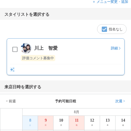
＋ メニュー変更・追加
スタイリストを選択する
指名なし
川上 智愛
詳細
評価コメント募集中
来店日時を選択する
< 前週
予約可能日程
次週 >
8月
8
9
10
11
12
13
14
土
日
月
祝
水
木
金