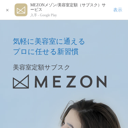
MEZONメゾン/美容室定額（サブスク）サ
×
表示
ービス
入手 -
Google Play
気軽に美容室に通える
プロに任せる新習慣
美容室定額サブスク
美容室定額サブスク