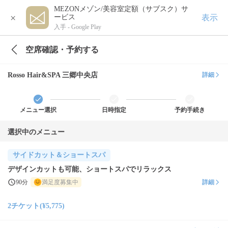
MEZONメゾン/美容室定額（サブスク）サ
×
表示
ービス
入手 -
Google Play
空席確認・予約する
Rosso Hair&SPA 三郷中央店
詳細
メニュー選択
日時指定
予約手続き
選択中のメニュー
サイドカット＆ショートスパ
デザインカットも可能、ショートスパでリラックス
90分
満足度募集中
詳細
2チケット(¥5,775)