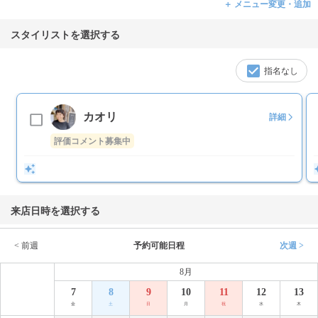
＋ メニュー変更・追加
スタイリストを選択する
指名なし
カオリ
詳細
評価コメント募集中
来店日時を選択する
< 前週
予約可能日程
次週 >
8月
7
8
9
10
11
12
13
金
土
日
月
祝
水
木