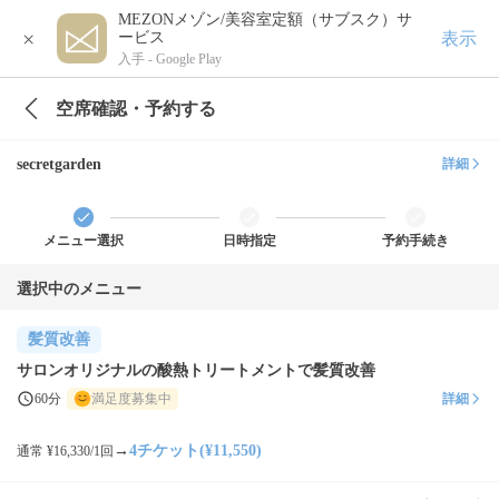
MEZONメゾン/美容室定額（サブスク）サ
×
表示
ービス
入手 -
Google Play
空席確認・予約する
secretgarden
詳細
メニュー選択
日時指定
予約手続き
選択中のメニュー
髪質改善
サロンオリジナルの酸熱トリートメントで髪質改善
60分
満足度募集中
詳細
→
4チケット(¥11,550)
通常 ¥16,330/1回