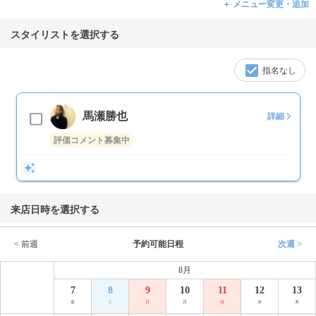
＋ メニュー変更・追加
スタイリストを選択する
指名なし
馬瀬勝也
詳細
評価コメント募集中
来店日時を選択する
< 前週
予約可能日程
次週 >
8月
7
8
9
10
11
12
13
金
土
日
月
祝
水
木