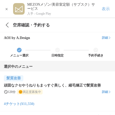
MEZONメゾン/美容室定額（サブスク）サ
×
表示
ービス
入手 -
Google Play
空席確認・予約する
AOI by A.Design
詳細
メニュー選択
日時指定
予約手続き
選択中のメニュー
髪質改善
頑固なクセやうねりもまっすぐ美しく、縮毛矯正で髪質改善
120分
満足度募集中
詳細
4チケット(¥11,550)