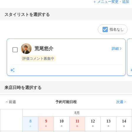
＋ メニュー変更・追加
スタイリストを選択する
指名なし
荒尾悠介
詳細
評価コメント募集中
来店日時を選択する
< 前週
予約可能日程
次週 >
8月
8
9
10
11
12
13
14
土
日
月
祝
水
木
金