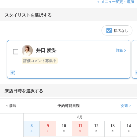
＋ メニュー変更・追加
スタイリストを選択する
指名なし
井口 愛梨
詳細
評価コメント募集中
来店日時を選択する
< 前週
予約可能日程
次週 >
8月
8
9
10
11
12
13
14
土
日
月
祝
水
木
金