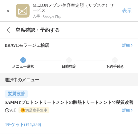
MEZONメゾン/美容室定額（サブスク）サ
×
表示
ービス
入手 -
Google Play
空席確認・予約する
BRAVEモラージュ柏店
詳細
メニュー選択
日時指定
予約手続き
選択中のメニュー
髪質改善
SAMMYプロトントリートメントの酸熱トリートメントで髪質改善
90分
満足度募集中
詳細
4チケット(¥11,550)