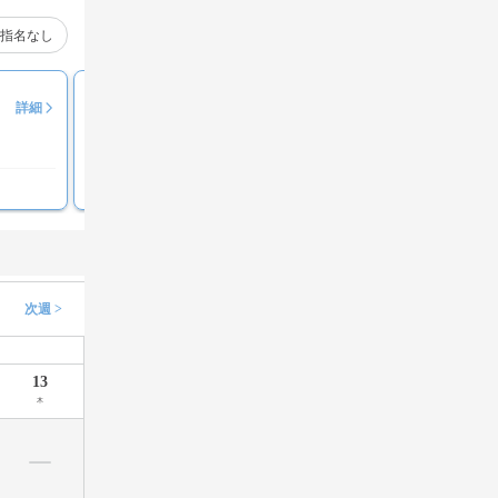
指名なし
TATSUMI
詳細
満足度
100%
カウンセリングが丁寧
次週 >
13
木