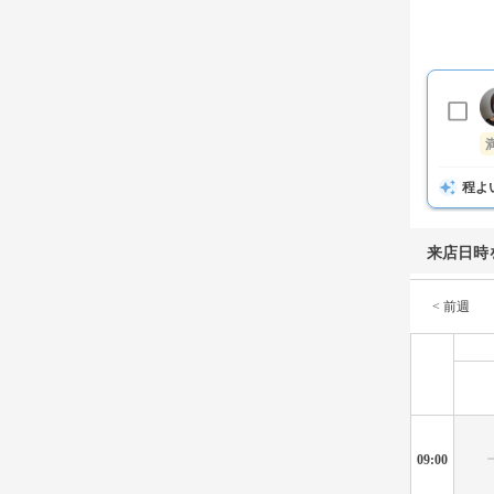
程よ
来店日時
< 前週
09:00