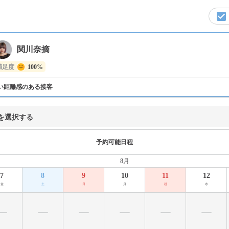
関川奈摘
満足度
100%
い距離感のある接客
を選択する
予約可能日程
8月
7
8
9
10
11
12
金
土
日
月
祝
水