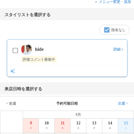
＋ メニュー変更・追加
スタイリストを選択する
指名なし
hide
詳細
評価コメント募集中
来店日時を選択する
< 前週
予約可能日程
次週 >
8月
9
10
11
12
13
14
15
日
月
祝
水
木
金
土