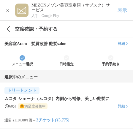
MEZONメゾン/美容室定額（サブスク）サ
×
表示
ービス
入手 -
Google Play
空席確認・予約する
美容室Atom 髪質改善 艶髪salon
詳細
メニュー選択
日時指定
予約手続き
選択中のメニュー
トリートメント
ムコタ シェーナ（ムコタ）内側から補修、美しい艶髪に
60分
満足度募集中
詳細
→
2チケット(¥5,775)
通常 ¥110,000/1回