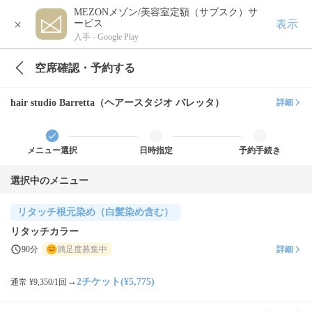
MEZONメゾン/美容室定額（サブスク）サ
×
表示
ービス
入手 -
Google Play
空席確認・予約する
hair studio Barretta（ヘアースタジオ バレッタ）
詳細
メニュー選択
日時指定
予約手続き
選択中のメニュー
リタッチ根元染め（白髪染め含む）
リタッチカラー
90分
満足度募集中
詳細
→
2チケット(¥5,775)
通常 ¥9,350/1回