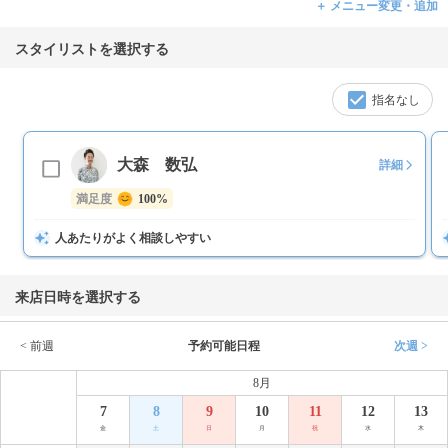
＋ メニュー変更・追加
スタイリストを選択する
指名なし
大森 数弘
詳細
満足度
100%
人あたりがよく相談しやすい
来店日時を選択する
< 前週
予約可能日程
次週 >
8月
7
8
9
10
11
12
13
金
土
日
月
祝
水
木