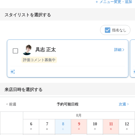
＋ メニュー変更・追加
スタイリストを選択する
指名なし
具志 正太
詳細
評価コメント募集中
来店日時を選択する
< 前週
予約可能日程
次週 >
8月
6
7
8
9
10
11
12
木
金
土
日
月
祝
水