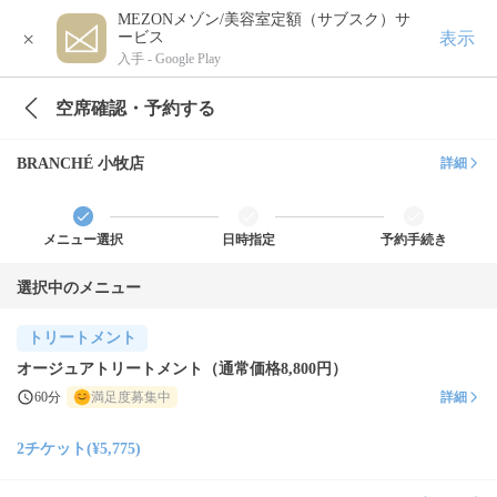
MEZONメゾン/美容室定額（サブスク）サ
×
表示
ービス
入手 -
Google Play
空席確認・予約する
BRANCHÉ 小牧店
詳細
メニュー選択
日時指定
予約手続き
選択中のメニュー
トリートメント
オージュアトリートメント（通常価格8,800円）
60分
満足度募集中
詳細
2チケット(¥5,775)