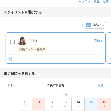
＋ メニュー変更・追加
スタイリストを選択する
指名なし
shiori
詳細
評価コメント募集中
来店日時を選択する
< 前週
予約可能日程
次週 >
8月
10
11
12
13
14
15
16
月
祝
水
木
金
土
日