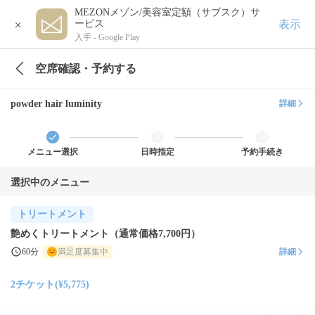
MEZONメゾン/美容室定額（サブスク）サ
×
表示
ービス
入手 -
Google Play
空席確認・予約する
powder hair luminity
詳細
メニュー選択
日時指定
予約手続き
選択中のメニュー
トリートメント
艶めくトリートメント（通常価格7,700円）
60分
満足度募集中
詳細
2チケット(¥5,775)