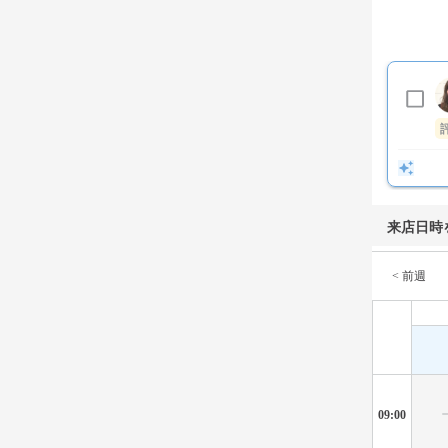
来店日時
< 前週
09:00