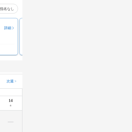
指名なし
井上 将之介
詳細
評価コメント募集中
次週 >
14
金