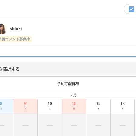
shiori
評価コメント募集中
を選択する
予約可能日程
8月
8
9
10
11
12
13
土
日
月
祝
水
木