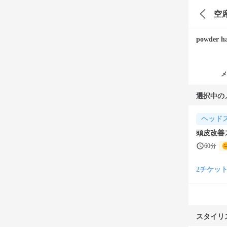
空
powder ha
メ
選択中の
ヘッド
頭皮改善ス
60分
2チケット(¥
スタイリ