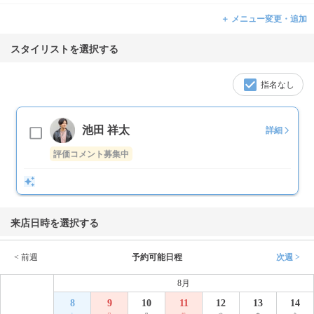
＋ メニュー変更・追加
スタイリストを選択する
指名なし
池田 祥太
詳細
評価コメント募集中
来店日時を選択する
< 前週
予約可能日程
次週 >
8月
8
9
10
11
12
13
14