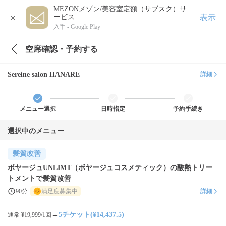
MEZONメゾン/美容室定額（サブスク）サ
×
表示
ービス
入手 -
Google Play
空席確認・予約する
Sereine salon HANARE
詳細
メニュー選択
日時指定
予約手続き
選択中のメニュー
髪質改善
ボヤージュUNLIMT（ボヤージュコスメティック）の酸熱トリー
トメントで髪質改善
90分
満足度募集中
詳細
→
5チケット(¥14,437.5)
通常 ¥19,999/1回