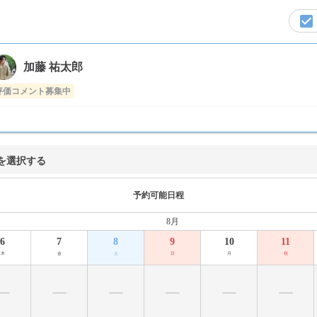
加藤 祐太郎
評価コメント募集中
を選択する
予約可能日程
8月
6
7
8
9
10
11
木
金
土
日
月
祝