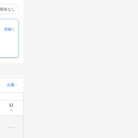
指名なし
詳細
次週 >
12
水