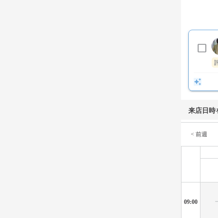
来店日時
< 前週
09:00