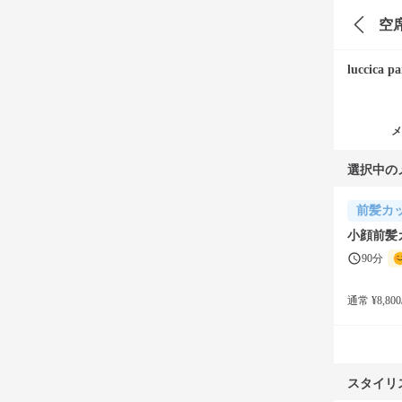
空
luccica pa
メ
選択中の
前髪カ
小顔前髪
90分
通常 ¥8,800
スタイリ