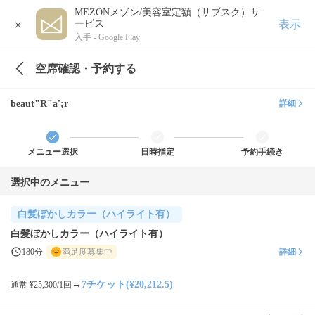
MEZONメゾン/美容室定額（サブスク）サ
×
表示
ービス
入手 -
Google Play
空席確認・予約する
beaut"R"a';r
詳細
メニュー選択
日時指定
予約手続き
選択中のメニュー
白髪ぼかしカラー（ハイライト有）
白髪ぼかしカラー（ハイライト有）
180分
満足度募集中
詳細
→
7チケット(¥20,212.5)
通常 ¥25,300/1回