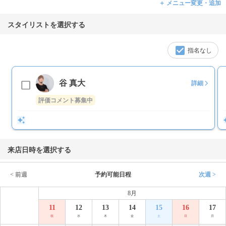
＋ メニュー変更・追加
スタイリストを選択する
指名なし
谷 真大
詳細
評価コメント募集中
来店日時を選択する
< 前週
予約可能日程
次週 >
8月
11
12
13
14
15
16
17
祝
水
木
金
土
日
月