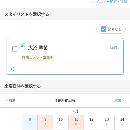
＋ メニュー変更・追加
スタイリストを選択する
指名なし
大沼 早苗
詳細
評価コメント募集中
来店日時を選択する
< 前週
予約可能日程
次週 >
8月
8
9
10
11
12
13
14
土
日
月
祝
水
木
金