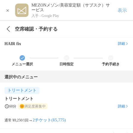
MEZONメゾン/美容室定額（サブスク）サ
×
表示
ービス
入手 -
Google Play
空席確認・予約する
HAIR fix
詳細
メニュー選択
日時指定
予約手続き
選択中のメニュー
トリートメント
トリートメント
60分
満足度募集中
詳細
→
2チケット(¥5,775)
通常 ¥8,250/1回