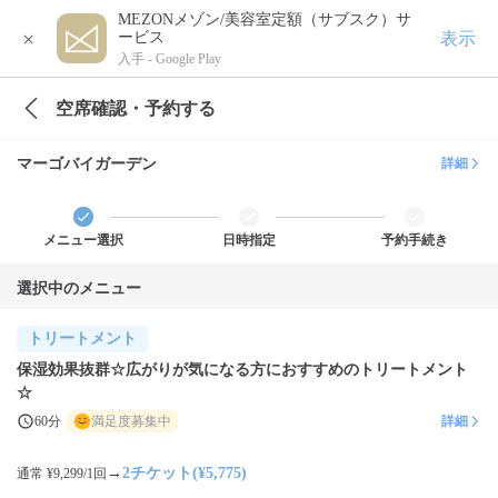
MEZONメゾン/美容室定額（サブスク）サ
×
表示
ービス
入手 -
Google Play
空席確認・予約する
マーゴバイガーデン
詳細
メニュー選択
日時指定
予約手続き
選択中のメニュー
トリートメント
保湿効果抜群☆広がりが気になる方におすすめのトリートメント
☆
60分
満足度募集中
詳細
→
2チケット(¥5,775)
通常 ¥9,299/1回