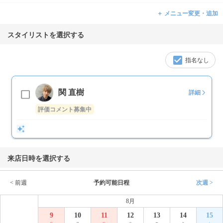
＋ メニュー変更・追加
スタイリストを選択する
指名なし
関 直樹
詳細
評価コメント募集中
来店日時を選択する
< 前週
予約可能日程
次週 >
8月
9
10
11
12
13
14
15