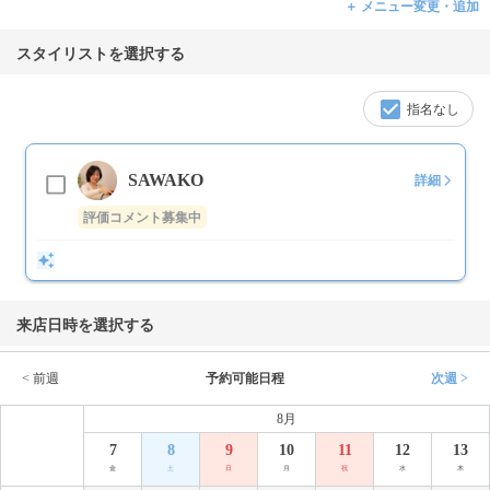
＋ メニュー変更・追加
スタイリストを選択する
指名なし
SAWAKO
詳細
評価コメント募集中
来店日時を選択する
< 前週
予約可能日程
次週 >
8月
7
8
9
10
11
12
13
金
土
日
月
祝
水
木