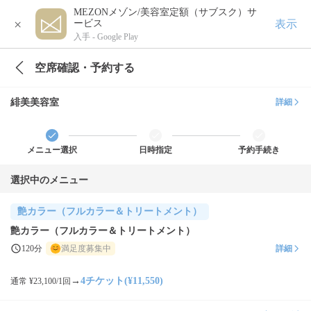
MEZONメゾン/美容室定額（サブスク）サ
×
表示
ービス
入手 -
Google Play
空席確認・予約する
緋美美容室
詳細
メニュー選択
日時指定
予約手続き
選択中のメニュー
艶カラー（フルカラー＆トリートメント）
艶カラー（フルカラー＆トリートメント）
120分
満足度募集中
詳細
→
4チケット(¥11,550)
通常 ¥23,100/1回