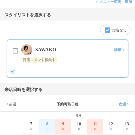
＋ メニュー変更・追加
スタイリストを選択する
指名なし
SAWAKO
詳細
評価コメント募集中
来店日時を選択する
< 前週
予約可能日程
次週 >
8月
7
8
9
10
11
12
13
金
土
日
月
祝
水
木