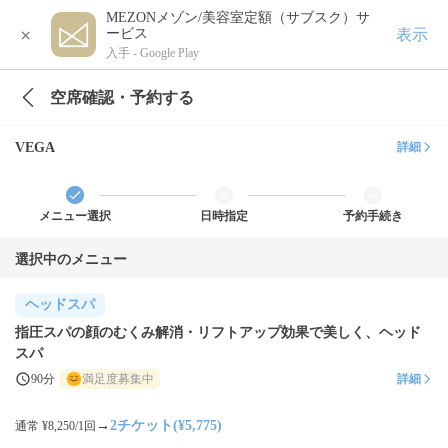
MEZONメゾン/美容室定額（サブスク）サ
×
表示
ービス
入手 -
Google Play
空席確認・予約する
VEGA
詳細
メニュー選択
日時指定
予約手続き
選択中のメニュー
ヘッドスパ
指圧スパの顔のむくみ解消・リフトアップ効果で美しく、ヘッド
スパ
90分
満足度募集中
詳細
→
2チケット(¥5,775)
通常 ¥8,250/1回