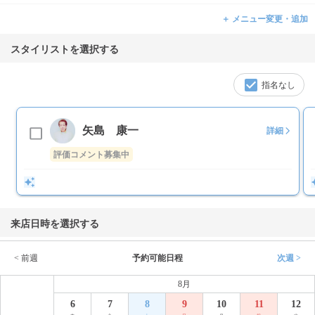
＋ メニュー変更・追加
スタイリストを選択する
指名なし
矢島 康一
詳細
評価コメント募集中
来店日時を選択する
< 前週
予約可能日程
次週 >
8月
6
7
8
9
10
11
12