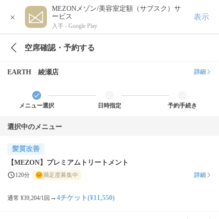
MEZONメゾン/美容室定額（サブスク）サ
×
表示
ービス
入手 -
Google Play
空席確認・予約する
EARTH 綾瀬店
詳細
メニュー選択
日時指定
予約手続き
選択中のメニュー
髪質改善
【MEZON】プレミアムトリートメント
120分
満足度募集中
詳細
→
4チケット(¥11,550)
通常 ¥39,204/1回