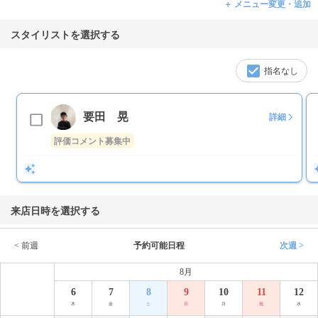
＋ メニュー変更・追加
スタイリストを選択する
指名なし
要田 晃
詳細
評価コメント募集中
来店日時を選択する
< 前週
予約可能日程
次週 >
8月
6
7
8
9
10
11
12
木
金
土
日
月
祝
水