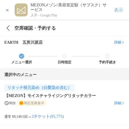
MEZONメゾン/美容室定額（サブスク）サ
×
表示
ービス
入手 -
Google Play
空席確認・予約する
EARTH 五所川原店
詳細
メニュー選択
日時指定
予約手続き
選択中のメニュー
リタッチ根元染め（白髪染め含む）
【MEZON】モイスチャライジングリタッチカラー
90分
満足度募集中
詳細
→
2チケット(¥5,775)
通常 ¥8,140/1回