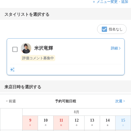
＋ メニュー変更・追加
スタイリストを選択する
指名なし
米沢竜輝
詳細
評価コメント募集中
来店日時を選択する
< 前週
予約可能日程
次週 >
8月
9
10
11
12
13
14
15
日
月
祝
水
木
金
土