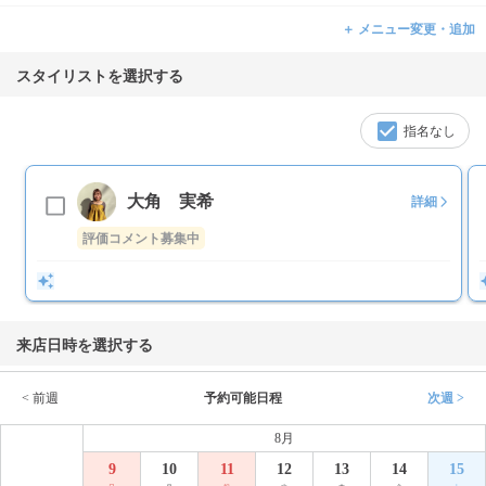
＋ メニュー変更・追加
スタイリストを選択する
指名なし
大角 実希
詳細
評価コメント募集中
来店日時を選択する
< 前週
予約可能日程
次週 >
8月
9
10
11
12
13
14
15