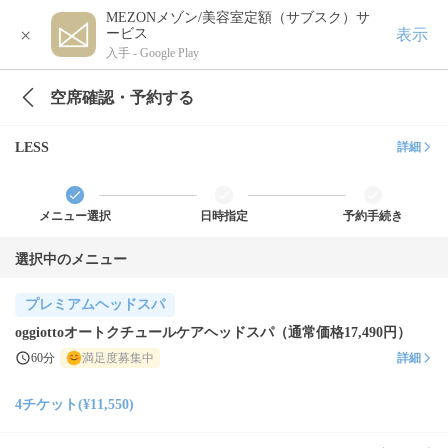
MEZONメゾン/美容室定額（サブスク）サ
×
表示
ービス
入手 -
Google Play
空席確認・予約する
LESS
詳細
メニュー選択
日時指定
予約手続き
選択中のメニュー
プレミアムヘッドスパ
oggiottoオートクチュールケアヘッドスパ（通常価格17,490円）
60分
満足度募集中
詳細
4チケット(¥11,550)