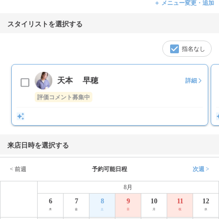
＋ メニュー変更・追加
スタイリストを選択する
指名なし
天本 早穂
詳細
評価コメント募集中
来店日時を選択する
< 前週
予約可能日程
次週 >
8月
6
7
8
9
10
11
12
木
金
土
日
月
祝
水