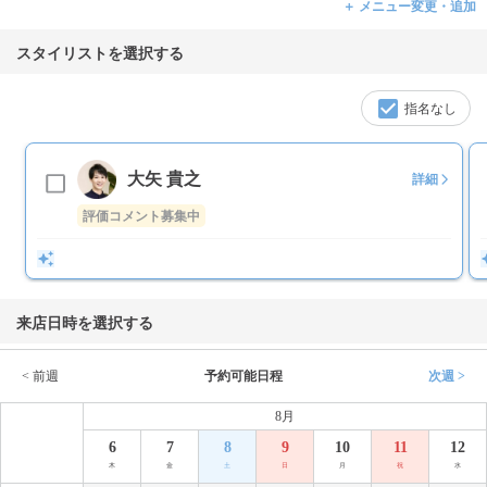
＋ メニュー変更・追加
スタイリストを選択する
指名なし
大矢 貴之
詳細
評価コメント募集中
来店日時を選択する
< 前週
予約可能日程
次週 >
8月
6
7
8
9
10
11
12
木
金
土
日
月
祝
水