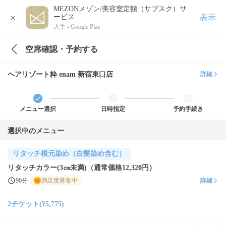
MEZONメゾン/美容室定額（サブスク）サ
×
表示
ービス
入手 -
Google Play
空席確認・予約する
ヘアリゾート粋 enam 新宿東口店
詳細
メニュー選択
日時指定
予約手続き
選択中のメニュー
リタッチ根元染め（白髪染め含む）
リタッチカラー(3㎝未満)（通常価格12,320円）
90分
満足度募集中
詳細
2チケット(¥5,775)