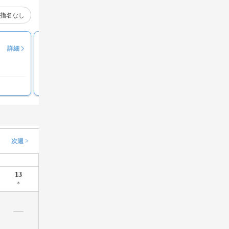
指名なし
佐藤朝子
詳細
評価コメント募集中
次週 >
13
木