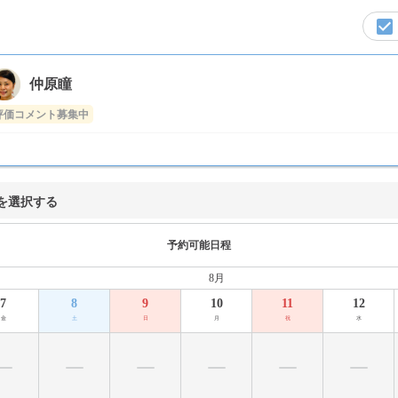
仲原瞳
評価コメント募集中
を選択する
予約可能日程
8月
7
8
9
10
11
12
金
土
日
月
祝
水