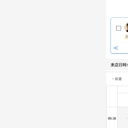
来店日時
< 前週
09:30