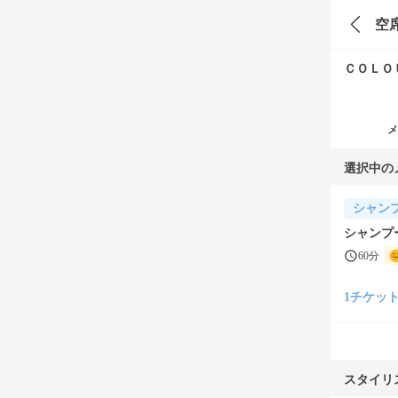
空
ＣＯＬＯ
メ
選択中の
シャン
シャンプ
60分
1チケット(¥
スタイリ