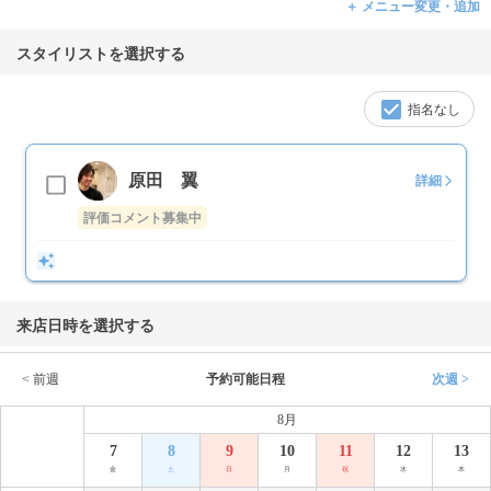
＋ メニュー変更・追加
スタイリストを選択する
指名なし
原田 翼
詳細
評価コメント募集中
来店日時を選択する
< 前週
予約可能日程
次週 >
8月
7
8
9
10
11
12
13
金
土
日
月
祝
水
木