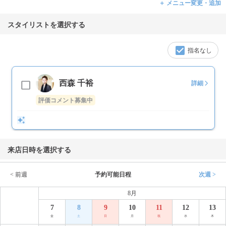
＋ メニュー変更・追加
スタイリストを選択する
指名なし
西森 千裕
詳細
評価コメント募集中
来店日時を選択する
< 前週
予約可能日程
次週 >
8月
7
8
9
10
11
12
13
金
土
日
月
祝
水
木