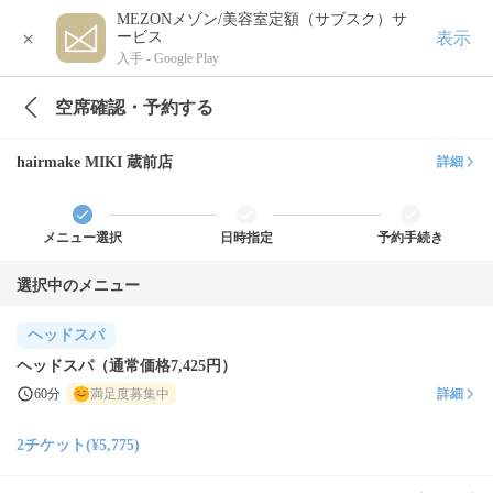
MEZONメゾン/美容室定額（サブスク）サ
×
表示
ービス
入手 -
Google Play
空席確認・予約する
hairmake MIKI 蔵前店
詳細
メニュー選択
日時指定
予約手続き
選択中のメニュー
ヘッドスパ
ヘッドスパ（通常価格7,425円）
60分
満足度募集中
詳細
2チケット(¥5,775)