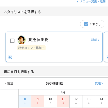
＋ メニュー変更・追加
スタイリストを選択する
指名なし
渡邉 日出樹
詳細
評価コメント募集中
来店日時を選択する
< 前週
予約可能日程
次週 >
8月
8
9
10
11
12
13
14
土
日
月
祝
水
木
金