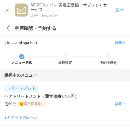
MEZONメゾン/美容室定額（サブスク）サ
×
表示
ービス
入手 -
Google Play
空席確認・予約する
kie.....and spa hair
詳細
メニュー選択
日時指定
予約手続き
選択中のメニュー
トリートメント
ヘアトリートメント（通常価格7,480円）
90分
満足度募集中
詳細
2チケット(¥5,775)