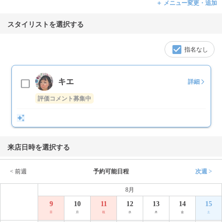
＋ メニュー変更・追加
スタイリストを選択する
指名なし
キエ
詳細
評価コメント募集中
来店日時を選択する
< 前週
予約可能日程
次週 >
8月
9
10
11
12
13
14
15
日
月
祝
水
木
金
土