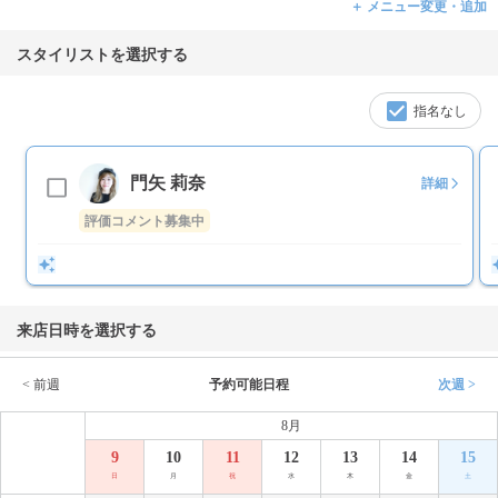
＋ メニュー変更・追加
スタイリストを選択する
指名なし
門矢 莉奈
詳細
評価コメント募集中
来店日時を選択する
< 前週
予約可能日程
次週 >
8月
9
10
11
12
13
14
15
日
月
祝
水
木
金
土