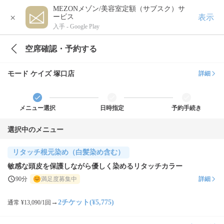
MEZONメゾン/美容室定額（サブスク）サ
×
表示
ービス
入手 -
Google Play
空席確認・予約する
モード ケイズ 塚口店
詳細
メニュー選択
日時指定
予約手続き
選択中のメニュー
リタッチ根元染め（白髪染め含む）
敏感な頭皮を保護しながら優しく染めるリタッチカラー
90分
満足度募集中
詳細
→
2チケット(¥5,775)
通常 ¥13,090/1回