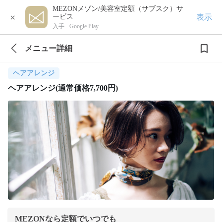
MEZONメゾン/美容室定額（サブスク）サ
×
表示
ービス
入手 -
Google Play
メニュー詳細
ヘアアレンジ
ヘアアレンジ(通常価格7,700円)
MEZONなら定額でいつでも