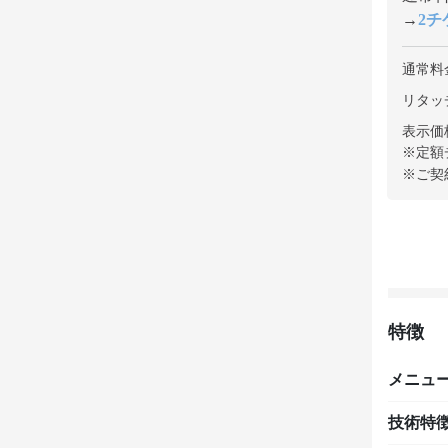
→
2チケ
通常料
リタッチ
表示価
※定額
※ご契
特徴
メニュ
技術特