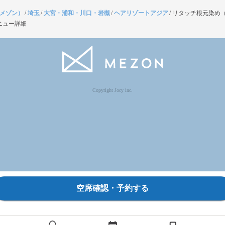
（メゾン）
/
埼玉
/
大宮・浦和・川口・岩槻
/
ヘアリゾートアジア
/
リタッチ根元染め
ニュー詳細
Copyright Jocy inc.
空席確認・予約する