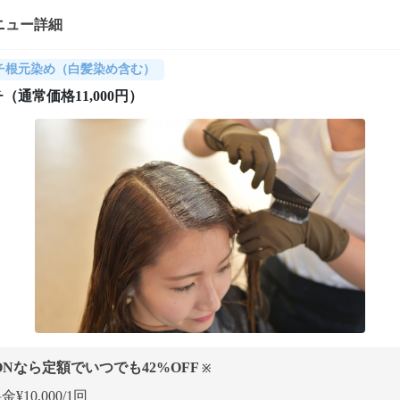
ニュー詳細
チ根元染め（白髪染め含む）
（通常価格11,000円）
ONなら定額でいつでも
42
%OFF
※
¥10,000/1回