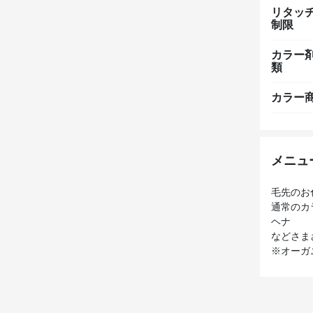
リタッ
制限
カラー
類
カラー
メニュ
毛先のお
通常のカ
ヘナ
などさま
※オーガ