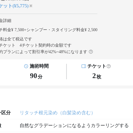
ット(¥5,775)
※
金詳細
料金¥ 7,500
+
シャンプー・スタイリング料金¥ 2,500
格は全て税込です
チケット 4チケット契約
時の金額です
約プランによって割引率が
42
%~
48
%になります
施術時間
チケット
90
2
分
枚
ー区分
リタッチ根元染め（白髪染め含む）
徴
自然なグラデーションになるようカラーリングする