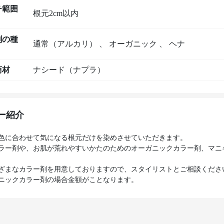
チ範囲
根元2cm以内
剤の種
通常（アルカリ）
、
オーガニック
、
ヘナ
商材
ナシード（ナプラ）
ー紹介
色に合わせて気になる根元だけを染めさせていただきます。
ラー剤や、お肌が荒れやすいかたのためのオーガニックカラー剤、マニ
ざまなカラー剤を用意しておりますので、スタイリストとご相談くださ
ニックカラー剤の場合金額がことなります。