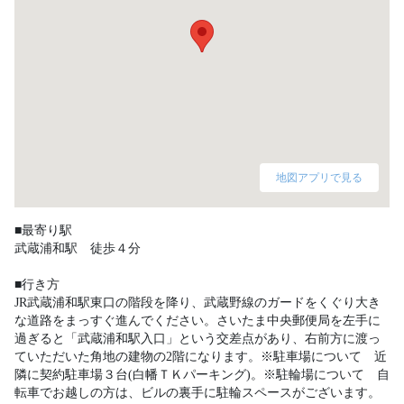
地図アプリで見る
■最寄り駅

武蔵浦和駅　徒歩４分

■行き方

JR武蔵浦和駅東口の階段を降り、武蔵野線のガードをくぐり大き
な道路をまっすぐ進んでください。さいたま中央郵便局を左手に
過ぎると「武蔵浦和駅入口」という交差点があり、右前方に渡っ
ていただいた角地の建物の2階になります。※駐車場について　近
隣に契約駐車場３台(白幡ＴＫパーキング)。※駐輪場について　自
転車でお越しの方は、ビルの裏手に駐輪スペースがございます。