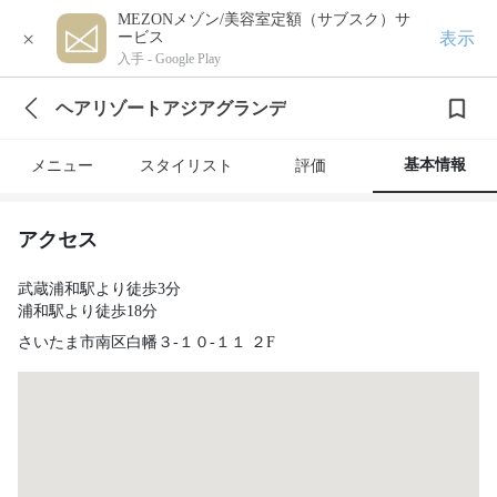
MEZONメゾン/美容室定額（サブスク）サ
×
表示
ービス
入手 -
Google Play
ヘアリゾートアジアグランデ
基本情報
メニュー
スタイリスト
評価
アクセス
武蔵浦和駅より徒歩3分
浦和駅より徒歩18分
さいたま市南区白幡３-１０-１１ ２F