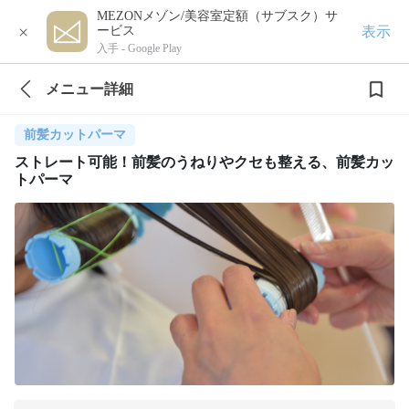
MEZONメゾン/美容室定額（サブスク）サ
×
表示
ービス
入手 -
Google Play
メニュー詳細
前髪カットパーマ
ストレート可能！前髪のうねりやクセも整える、前髪カッ
トパーマ