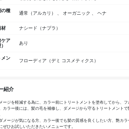
剤の種
通常（アルカリ）
、
オーガニック
、
ヘナ
商材
ナシード（ナプラ）
前ケア
あり
理）
トメン
フローディア（デミ コスメティクス）
ー紹介
メージを軽減する為に、カラー前にトリートメントを塗布してから、フ
。カラー後には、髪の毛を補修し、ダメージから守るトリートメントで
。
ダメージが気になる方、カラー後でも髪の質感を良くしたい方、艶カラ
にぜひお試しいただきたいメニューです。