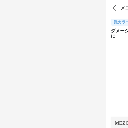
メ
艶カラ
ダメー
に
MEZ