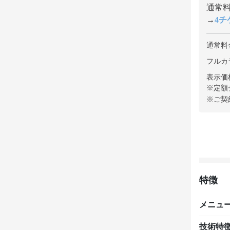
通常料金
→
4チケ
通常料
フルカ
表示価
※定額
※ご契
特徴
メニュ
技術特