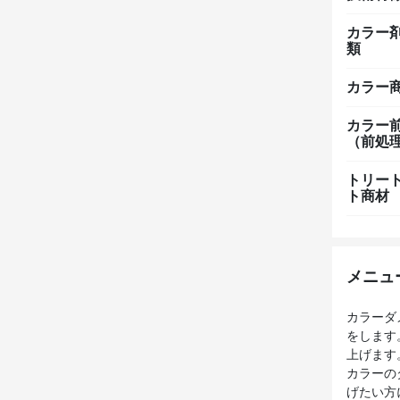
カラー
類
カラー
カラー
（前処
トリー
ト商材
メニュ
カラーダ
をします
上げます
カラーの
げたい方