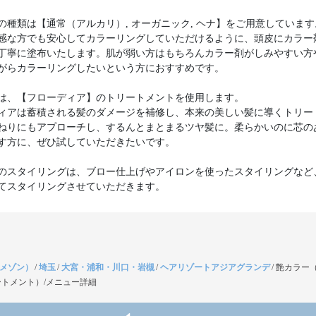
の種類は【通常（アルカリ）, オーガニック, ヘナ】をご用意しています
感な方でも安心してカラーリングしていただけるように、頭皮にカラー
丁寧に塗布いたします。肌が弱い方はもちろんカラー剤がしみやすい方
がらカラーリングしたいという方におすすめです。
は、【フローディア】のトリートメントを使用します。
ィアは蓄積される髪のダメージを補修し、本来の美しい髪に導くトリー
ねりにもアプローチし、するんとまとまるツヤ髪に。柔らかいのに芯の
す方に、ぜひ試していただきたいです。
のスタイリングは、ブロー仕上げやアイロンを使ったスタイリングなど
（メゾン）
/
埼玉
/
大宮・浦和・川口・岩槻
/
ヘアリゾートアジアグランデ
/
艶カラー
トメント）/メニュー詳細