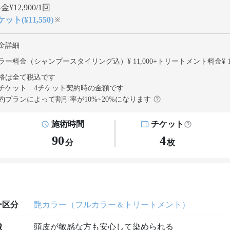
¥12,900/1回
ット(¥11,550)
※
金詳細
ラー料金（シャンプースタイリング込）¥ 11,000
+
トリートメント料金¥ 1,
格は全て税込です
チケット 4チケット契約
時の金額です
約プランによって割引率が
10
%~
20
%になります
施術時間
チケット
90
4
分
枚
ー区分
艶カラー（フルカラー＆トリートメント）
徴
頭皮が敏感な方も安心して染められる