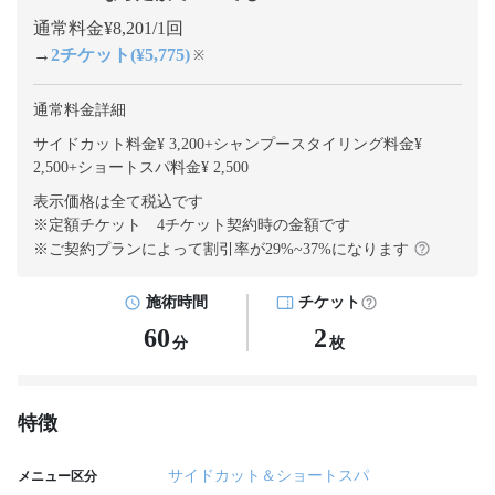
通常料金¥8,201/1回
→
2チケット(¥5,775)
※
通常料金詳細
サイドカット料金¥ 3,200
+
シャンプースタイリング料金¥
2,500
+
ショートスパ料金¥ 2,500
表示価格は全て税込です
※定額チケット 4チケット契約
時の金額です
※ご契約プランによって割引率が
29
%~
37
%になります
施術時間
チケット
60
2
分
枚
特徴
サイドカット＆ショートスパ
メニュー区分