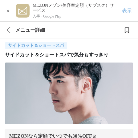
MEZONメゾン/美容室定額（サブスク）サ
×
表示
ービス
入手 -
Google Play
メニュー詳細
サイドカット＆ショートスパ
サイドカット＆ショートスパで気分もすっきり
MEZONなら定額でいつでも
30
%OFF
※