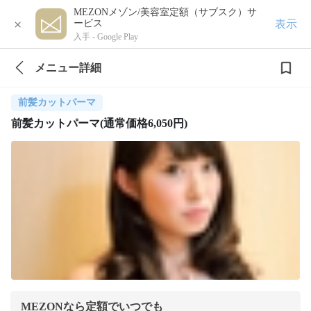
MEZONメゾン/美容室定額（サブスク）サ
×
表示
ービス
入手 -
Google Play
メニュー詳細
前髪カットパーマ
前髪カットパーマ(通常価格6,050円)
MEZONなら定額でいつでも