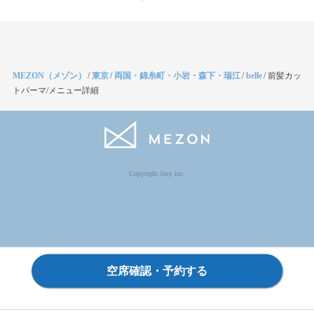
MEZON（メゾン）
/
東京
/
両国・錦糸町・小岩・森下・瑞江
/
belle
/
前髪カッ
トパーマ/メニュー詳細
Copyright Jocy inc.
空席確認・予約する