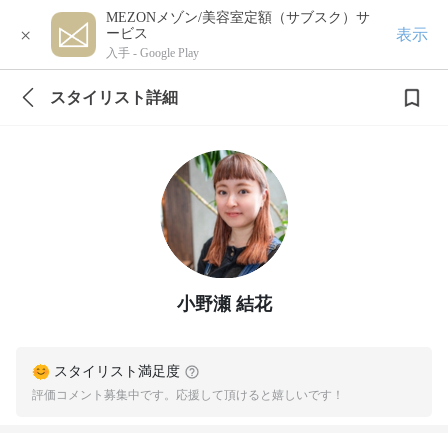
MEZONメゾン/美容室定額（サブスク）サ
×
表示
ービス
入手 -
Google Play
スタイリスト詳細
小野瀬 結花
スタイリスト満足度
評価コメント募集中です。応援して頂けると嬉しいです！