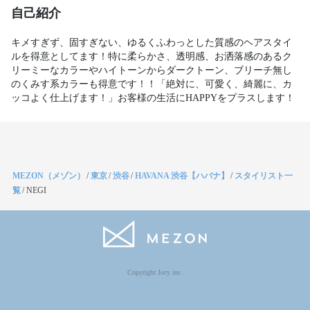
自己紹介
キメすぎず、固すぎない、ゆるくふわっとした質感のヘアスタイ
ルを得意としてます！特に柔らかさ、透明感、お洒落感のあるク
リーミーなカラーやハイトーンからダークトーン、ブリーチ無し
のくみす系カラーも得意です！！「絶対に、可愛く、綺麗に、カ
ッコよく仕上げます！」お客様の生活にHAPPYをプラスします！
MEZON（メゾン）
/
東京
/
渋谷
/
HAVANA 渋谷【ハバナ】
/
スタイリスト一
覧
/
NEGI
Copyright Jocy inc.