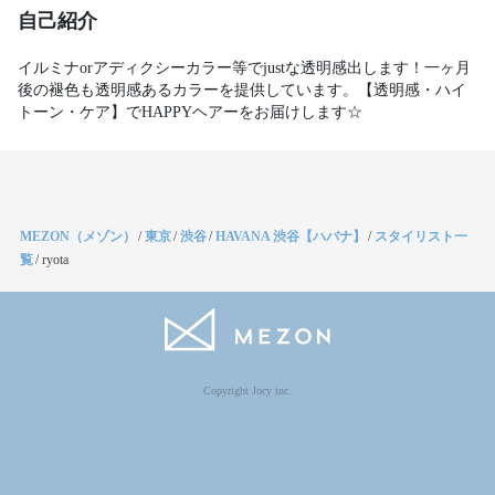
自己紹介
イルミナorアディクシーカラー等でjustな透明感出します！一ヶ月
後の褪色も透明感あるカラーを提供しています。【透明感・ハイ
トーン・ケア】でHAPPYヘアーをお届けします☆
MEZON（メゾン）
/
東京
/
渋谷
/
HAVANA 渋谷【ハバナ】
/
スタイリスト一
覧
/
ryota
Copyright Jocy inc.