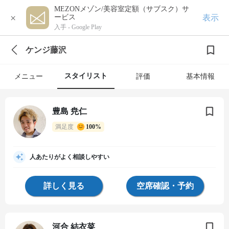
MEZONメゾン/美容室定額（サブスク）サ
×
表示
ービス
入手 -
Google Play
ケンジ藤沢
スタイリスト
メニュー
評価
基本情報
豊島 尭仁
満足度
100%
人あたりがよく相談しやすい
詳しく見る
空席確認・予約
河合 結衣菜